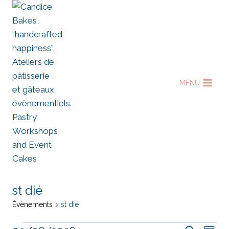
Aller
au
contenu
MENU
st dié
Évènements
st dié