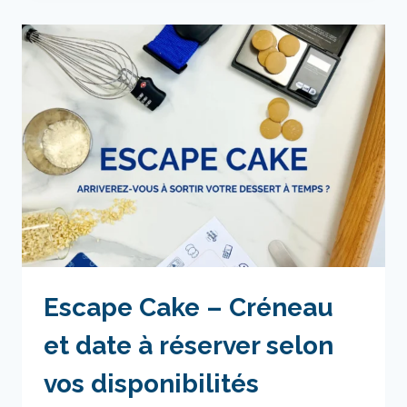
CRÉNEAU
ET
DATE
À
RÉSERVER
SELON
VOS
DISPONIBILITÉS
Escape Cake – Créneau
et date à réserver selon
vos disponibilités