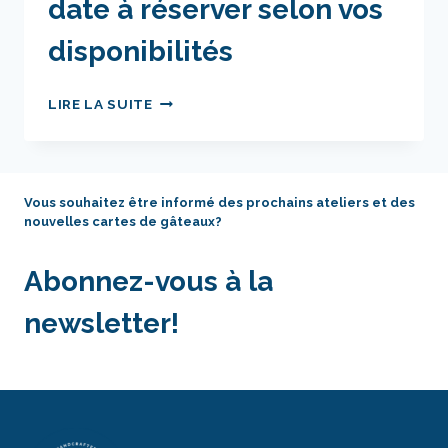
date à réserver selon vos
disponibilités
ATELIER
LIRE LA SUITE
PRIVÉ
–
CRÉNEAU
ET
Vous souhaitez être informé des prochains ateliers et des
DATE
nouvelles cartes de gâteaux?
À
RÉSERVER
SELON
Abonnez-vous à la
VOS
DISPONIBILITÉS
newsletter!