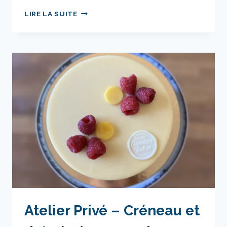
ESCAPE
LIRE LA SUITE
CAKE
–
CRÉNEAU
ET
DATE
À
RÉSERVER
SELON
VOS
DISPONIBILITÉS
Atelier Privé – Créneau et