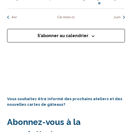
évènements
évènements
évènements
évènements
évènements
évènement
évènem
Avr
Ce mois-ci
Juin
S’abonner au calendrier
Vous souhaitez être informé des prochains ateliers et des
nouvelles cartes de gâteaux?
Abonnez-vous à la