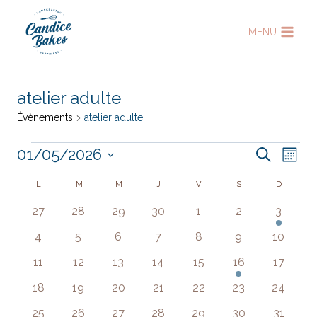
Aller
au
MENU
contenu
atelier adulte
Évènements
atelier adulte
Évènements
01/05/2026
Nav
Reche
Recherche
Mois
Sélectionnez
de
et
Calendrier
L
LUNDI
M
MARDI
M
MERCREDI
J
JEUDI
V
VENDREDI
S
SAMEDI
D
DIMANC
une
vue
0
0
0
0
0
0
1
27
28
29
30
1
2
3
date.
naviga
de
évènements
évènements
évènements
évènements
évènements
évènements
évènem
Év
0
0
0
0
0
0
0
4
5
6
7
8
9
10
de
Évènements
évènements
évènements
évènements
évènements
évènements
évènements
évènem
0
0
0
0
0
2
0
11
12
13
14
15
16
17
vues
évènements
évènements
évènements
évènements
évènements
évènements
évènem
0
0
0
0
0
0
0
18
19
20
21
22
23
24
Évène
évènements
évènements
évènements
évènements
évènements
évènements
évèneme
0
0
0
0
0
1
0
25
26
27
28
29
30
31