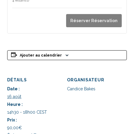
la
la
4
restant(s)
quantité
quan
de
de
Réserver Réservation
billets
bille
pour
pou
Atelier
Ateli
Adulte
Adul
Ajouter au calendrier
-
-
Tarte
Tart
Pistache
Pist
DÉTAILS
ORGANISATEUR
&
&
Date :
Candice Bakes
Griotte
Grio
16 août
Heure :
14h30 - 18h00
CEST
Prix :
90,00€