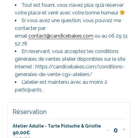
Tout est fourni, vous n’avez plus qu’à réserver
votre place et venir avec votre bonne humeur
Si vous avez une question, vous pouvez me
contacter par
email
contact@candicebakes.com
ou au 06 29 51
52 78
En réservant, vous acceptez les conditions
générales de ventes atelier disponibles sur le site
internet : https://candicebakes.com/conditions-
generales-de-vente-cgv-ateliers/
L’atelier est maintenu avec au moins 2
participants.
Réservation
Atelier Adulte - Tarte Pistache & Griotte
Diminuer
Aug
-
+
90,00
€
Quantit