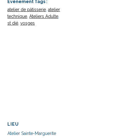
Évènement Tags :
atelier de pâtisserie
,
atelier
technique
,
Ateliers Adulte
,
st dié
,
vosges
LIEU
Atelier Sainte-Marguerite