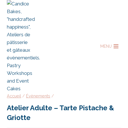
Aller
au
contenu
MENU
Accueil
/
Évènements
/
Atelier Adulte – Tarte Pistache &
Griotte