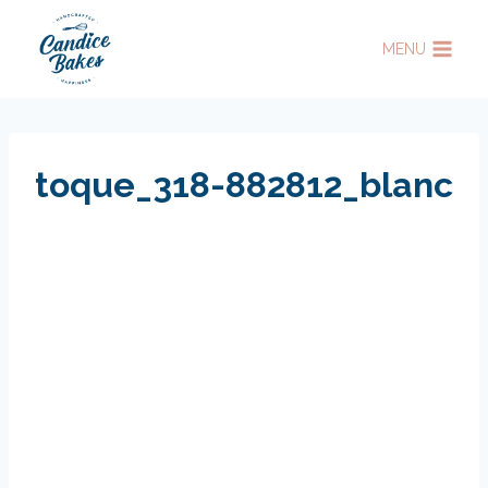
Aller
au
MENU
contenu
toque_318-882812_blanc