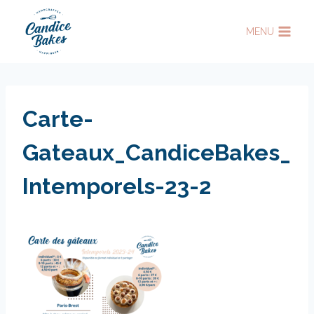
Aller
au
MENU
contenu
Carte-
Gateaux_CandiceBakes_
Intemporels-23-2