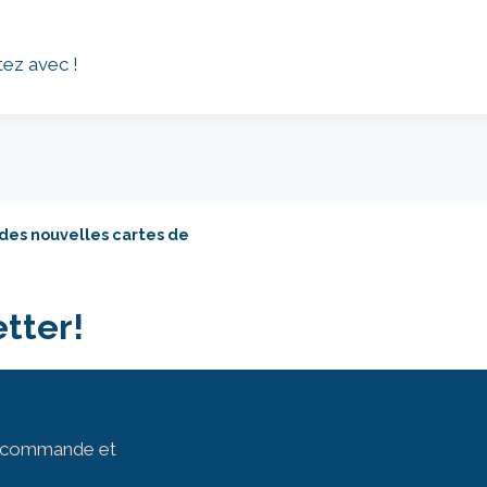
tez avec !
 des nouvelles cartes de
tter!
ur commande et