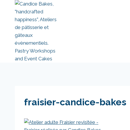
Aller
au
contenu
fraisier-candice-bakes