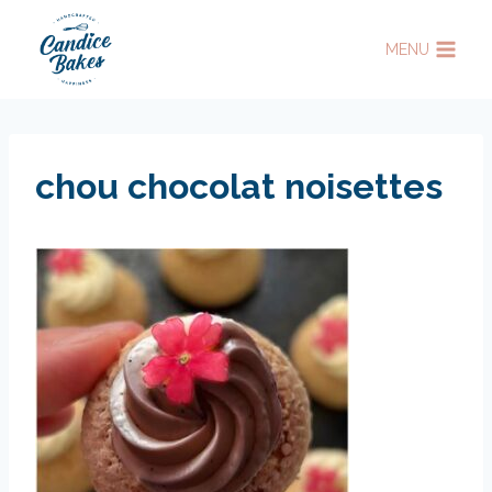
Aller
au
MENU
contenu
chou chocolat noisettes