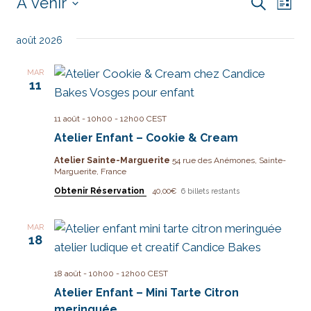
Évènements
À venir
Nav
Reche
Recherche
Liste
Sélectionnez
de
et
une
août 2026
vue
date.
naviga
MAR
Év
11
de
vues
11 août - 10h00
-
12h00
CEST
Atelier Enfant – Cookie & Cream
Évène
Atelier Sainte-Marguerite
54 rue des Anémones, Sainte-
Marguerite, France
Obtenir Réservation
40,00€
6 billets restants
MAR
18
18 août - 10h00
-
12h00
CEST
Atelier Enfant – Mini Tarte Citron
meringuée