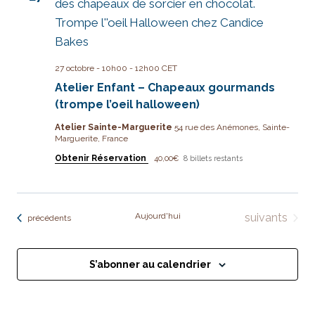
27 octobre - 10h00
-
12h00
CET
Atelier Enfant – Chapeaux gourmands
(trompe l’oeil halloween)
Atelier Sainte-Marguerite
54 rue des Anémones, Sainte-
Marguerite, France
Obtenir Réservation
40,00€
8 billets restants
Évènements
Aujourd'hui
suivants
Évènements
précédents
S’abonner au calendrier