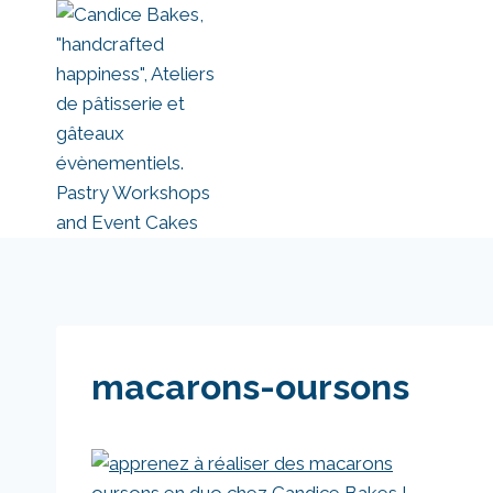
Aller
au
contenu
macarons-oursons