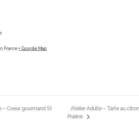
e
00
France
+ Google Map
uo – Coeur gourmand St
Atelier Adulte – Tarte au citr
Praliné