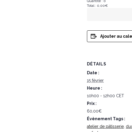
Quantité :
0
Total :
0,00
€
Ajouter au cal
DÉTAILS
Date :
15 février
Heure :
10h00 - 12h00
CET
Prix :
60,00€
Évènement Tags :
atelier de pâtisserie
,
duo