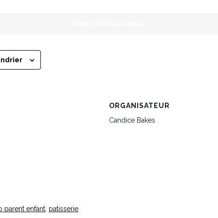
Réserver Réservation
endrier
ORGANISATEUR
Candice Bakes
 parent enfant
,
patisserie