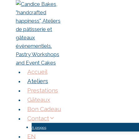
Aller
au
contenu
Accueil
Ateliers
Prestations
Gâteaux
Bon Cadeau
Contact
A propos
EN