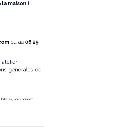
 la maison !
com
ou au
06 29
atelier
ions-generales-de-
 billets», vous pourrez