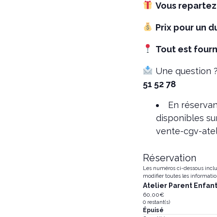
Vous repartez 
Prix pour un d
Tout est fourn
Une question ?
51 52 78
En réservan
disponibles su
vente-cgv-atel
Réservation
Les numéros ci-dessous inclue
modifier toutes les informatio
Atelier Parent Enfa
60,00
€
0
restant(s)
Épuisé