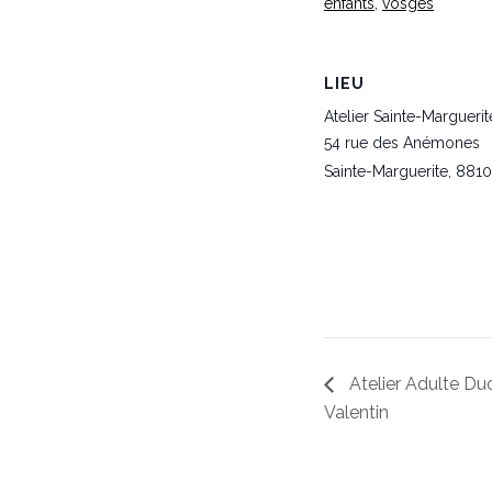
enfants
,
vosges
LIEU
Atelier Sainte-Marguerit
54 rue des Anémones
Sainte-Marguerite
,
881
Atelier Adulte D
Valentin