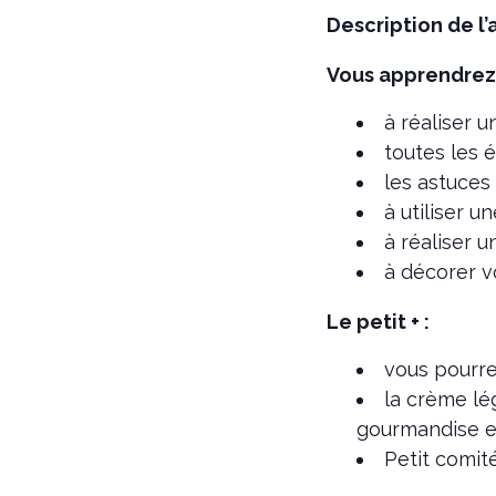
Description de l’
Vous apprendrez 
à réaliser 
toutes les 
les astuces 
à utiliser 
à réaliser u
à décorer 
Le petit + :
vous pourre
la crème lé
gourmandise e
Petit comit