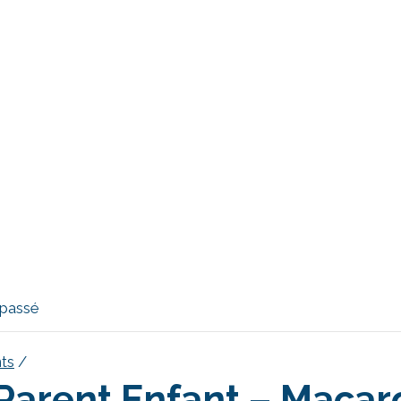
 passé
ts
/
 Parent Enfant – Macar