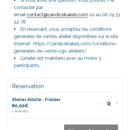
Si vous avez une question, vous pouvez me
contacter par
email
contact@candicebakes.com
ou au 06 29 51
52 78
En réservant, vous acceptez les conditions
générales de ventes atelier disponibles sur le site
internet : https://candicebakes.com/conditions-
generales-de-vente-cgv-ateliers/
L’atelier est maintenu avec au moins 3
participants.
Réservation
Atelier Adulte - Fraisier
Diminuer
Aug
-
+
80,00
€
Quantit
la
la
2
restant(s)
quantité
quan
de
de