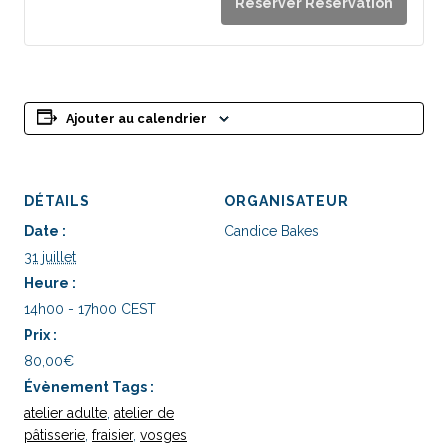
Réserver Réservation
billets
bille
pour
pou
Atelier
Ateli
Adulte
Adul
Ajouter au calendrier
-
-
Fraisier
Frais
DÉTAILS
ORGANISATEUR
Date :
Candice Bakes
31 juillet
Heure :
14h00 - 17h00
CEST
Prix :
80,00€
Évènement Tags :
atelier adulte
,
atelier de
pâtisserie
,
fraisier
,
vosges