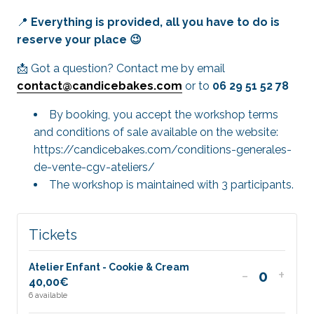
📍
Everything is provided, all you have to do is
reserve your place 😉
📩 Got a question? Contact me by email
contact@candicebakes.com
or to
06 29 51 52 78
By booking, you accept the workshop terms
and conditions of sale available on the website:
https://candicebakes.com/conditions-generales-
de-vente-cgv-ateliers/
The workshop is maintained with 3 participants.
Tickets
Atelier Enfant - Cookie & Cream
Decrease
Incr
-
+
40,00
€
Quantit
ticket
ticke
6
available