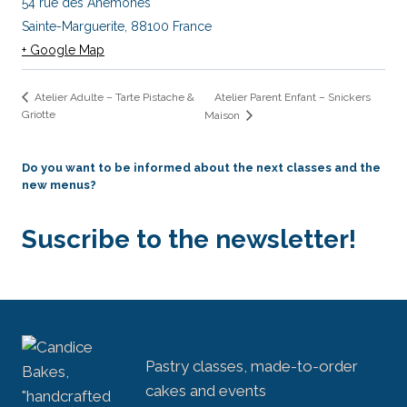
54 rue des Anémones
Sainte-Marguerite
,
88100
France
+ Google Map
Atelier Parent Enfant – Snickers
Atelier Adulte – Tarte Pistache &
Griotte
Maison
Do you want to be informed about the next classes and the
new menus?
Suscribe to the newsletter!
Pastry classes, made-to-order
cakes and events