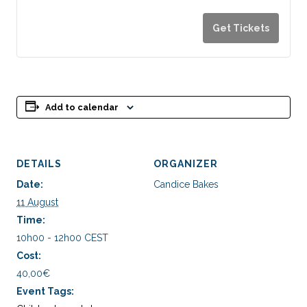
quantity
quan
for
for
Get Tickets
Atelier
Ateli
Enfant
Enfa
-
-
Cookie
Cook
Add to calendar
&
&
Cream
Cre
DETAILS
ORGANIZER
Date:
Candice Bakes
11 August
Time:
10h00 - 12h00
CEST
Cost:
40,00€
Event Tags: