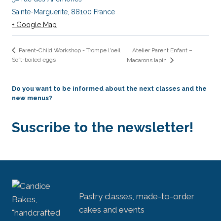
Sainte-Marguerite
,
88100
France
+ Google Map
Atelier Parent Enfant –
Parent-Child Workshop - Trompe l'oeil
Soft-boiled eggs
Macarons lapin
Do you want to be informed about the next classes and the
new menus?
Suscribe to the newsletter!
Pastry classes, made-to-order
cakes and events