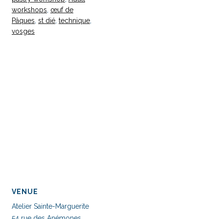
workshops
,
œuf de
Pâques
,
st dié
,
technique
,
vosges
VENUE
Atelier Sainte-Marguerite
54 rue des Anémones