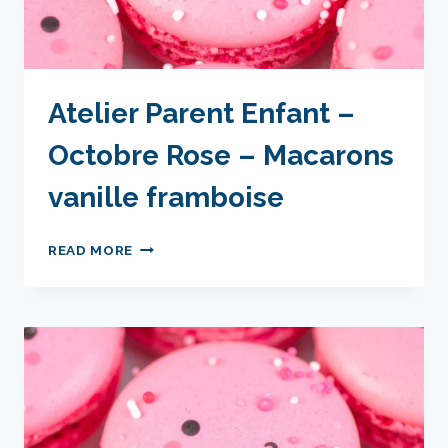
Atelier Parent Enfant –
Octobre Rose – Macarons
vanille framboise
ATELIER
READ MORE
PARENT
ENFANT
–
OCTOBRE
ROSE
–
MACARONS
VANILLE
FRAMBOISE