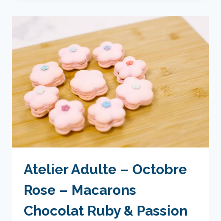
OCTOBRE
ROSE
–
MACARONS
CHOCOLAT
RUBY
&
PASSION
Atelier Adulte – Octobre
Rose – Macarons
Chocolat Ruby & Passion