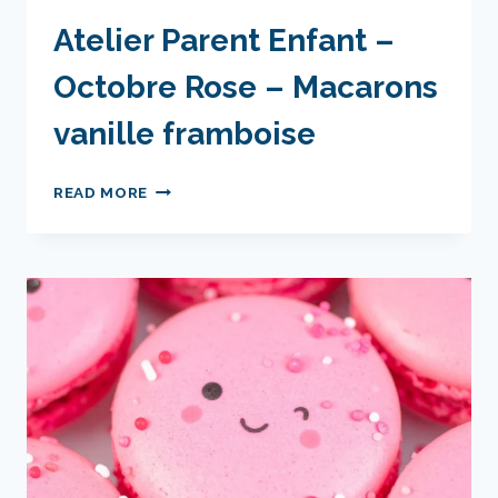
Atelier Parent Enfant –
Octobre Rose – Macarons
vanille framboise
ATELIER
READ MORE
PARENT
ENFANT
–
OCTOBRE
ROSE
–
MACARONS
VANILLE
FRAMBOISE