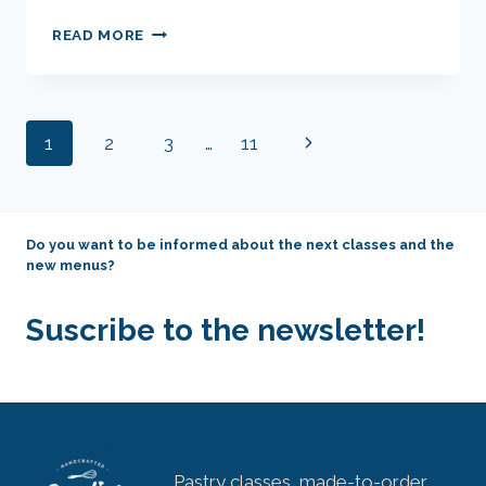
ATELIER
READ MORE
ADULTE
–
OCTOBRE
ROSE
Page
Next
1
2
3
…
11
–
MACARONS
navigation
Page
CHOCOLAT
RUBY
&
Do you want to be informed about the next classes and the
PASSION
new menus?
Suscribe to the newsletter!
Pastry classes, made-to-order