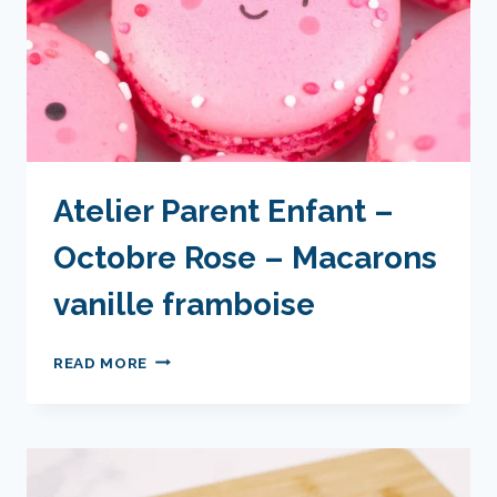
Atelier Parent Enfant –
Octobre Rose – Macarons
vanille framboise
ATELIER
READ MORE
PARENT
ENFANT
–
OCTOBRE
ROSE
–