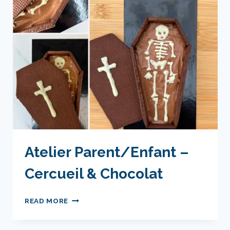
À
CROQUER
(TROMPE
L’ŒIL
HALLOWEEN)
Atelier Parent/Enfant –
Cercueil & Chocolat
ATELIER
READ MORE
PARENT/ENFANT
–