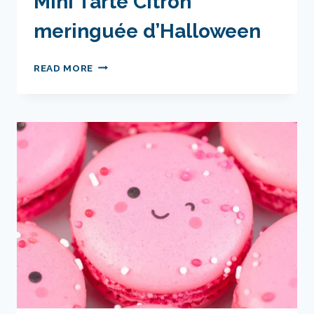
Mini Tarte Citron
meringuée d’Halloween
ATELIER
READ MORE
PARENT/ENFANT
–
MINI
TARTE
CITRON
MERINGUÉE
D’HALLOWEEN