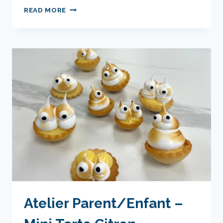
PARENT
READ MORE
AND
CHILD
WORKSHOP
-
MARSHMALLOW
BEARS
Atelier Parent/Enfant –