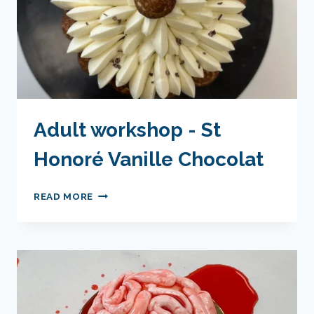
Adult workshop - St
Honoré Vanille Chocolat
ADULT
READ MORE
WORKSHOP
-
ST
HONORÉ
VANILLE
CHOCOLAT